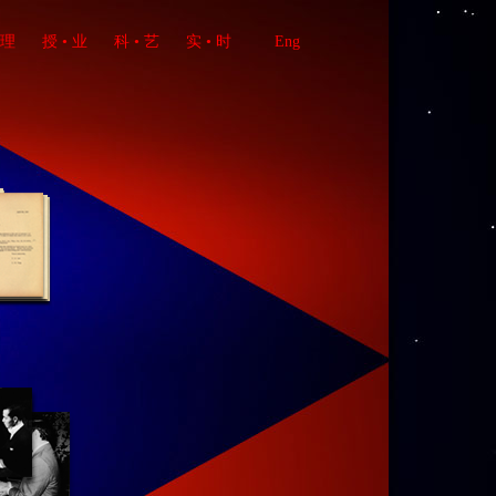
 理
授 • 业
科 • 艺
实 • 时
Eng