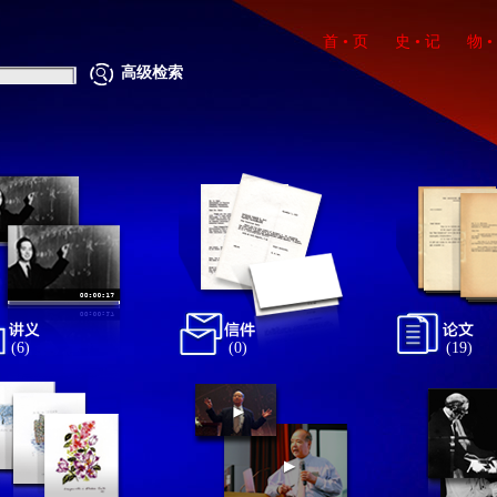
首 • 页
史 • 记
物 •
高级检索
(6)
(0)
(19)