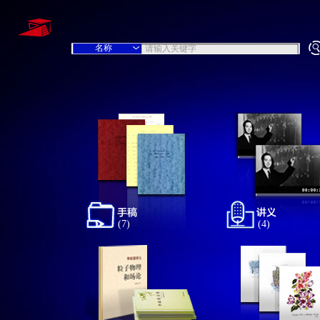
(7)
(4)