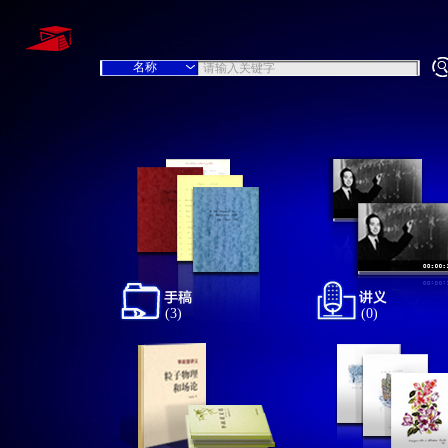
(3)
(0)