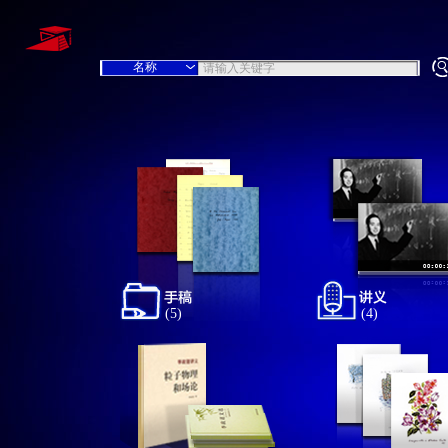
(5)
(4)