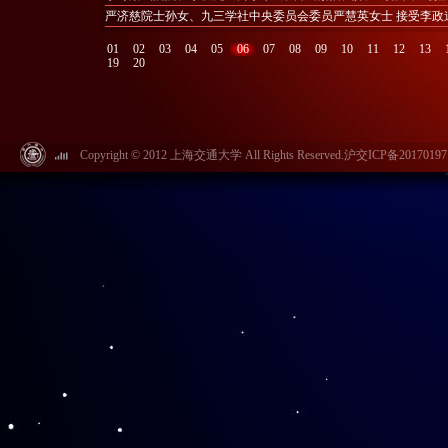
严济慈院士孙女、九三学社中央委员会委员严慧英女士 接受李政
01
02
03
04
05
06
07
08
09
10
11
12
13
19
20
Copyright © 2012 上海交通大学 All Rights Reserved.沪交ICP备20170197