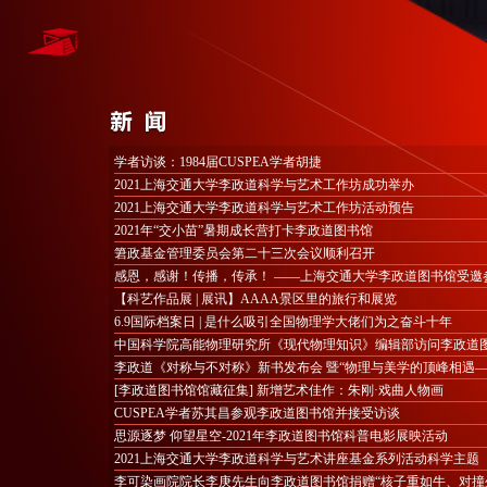
学者访谈：1984届CUSPEA学者胡捷
2021上海交通大学李政道科学与艺术工作坊成功举办
2021上海交通大学李政道科学与艺术工作坊活动预告
2021年“交小苗”暑期成长营打卡李政道图书馆
䇹政基金管理委员会第二十三次会议顺利召开
感恩，感谢！传播，传承！ ——上海交通大学李政道图书馆受邀
【科艺作品展 | 展讯】AAAA景区里的旅行和展览
6.9国际档案日 | 是什么吸引全国物理学大佬们为之奋斗十年
中国科学院高能物理研究所《现代物理知识》编辑部访问李政道
李政道《对称与不对称》新书发布会 暨“物理与美学的顶峰相遇
[李政道图书馆馆藏征集] 新增艺术佳作：朱刚·戏曲人物画
CUSPEA学者苏其昌参观李政道图书馆并接受访谈
思源逐梦 仰望星空-2021年李政道图书馆科普电影展映活动
2021上海交通大学李政道科学与艺术讲座基金系列活动科学主题
李可染画院院长李庚先生向李政道图书馆捐赠“核子重如牛、对撞