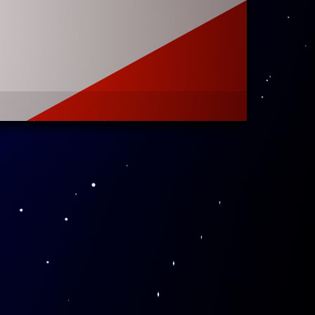
代中国高等科学
加强学术交流起
科学技术中心邀
学经历以及当初
发展；卢征天认
李政道先生所倡
生99岁华诞献
长兰荣、展览与
行研讨交流，并
束后，一行参观