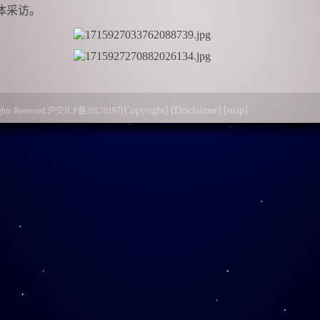
体采访。
各自的CUSPEA故事，分享了留学趣事。牛谦回顾了1990年
轻物理学家回国讲学的经历，认为“这一工作对中美两国在当时
[Copyright]
[Disclaimer]
[map]
l Rights Reserved.沪交ICP备20170197
”；张振宇认为在自己初涉表面物理研究工作时，能受中国高等
励支持他始终坚持在这一领域的探索；卢晓明讲述了自己的求
的，他将个人研究兴趣与社会需要相结合，推动祖国医疗事业
毕业生、CUSPEA学者、少年班学院院长，一路走来都是受到
中大家都认为“CUSPEA改变了我的人生轨迹”。并为李政道先
小组到访中国科学技术大学档案文博院，与档案文博研究院副院
座谈，双方就特藏资源开发利用、科学家精神进课堂等主题进
动策展、科学家精神弘扬等方面的合作形成初步共识。研讨结
校史馆。