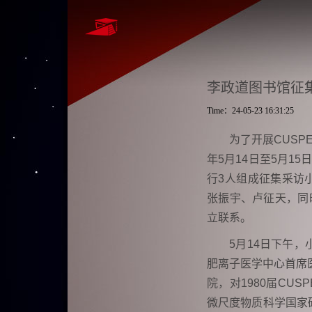
李政道图书馆征
Time：24-05-23 16:31:25
为了开展CUSP
年5月14日至5月
行3人组成征集采访
张振宇、卢征天，同
立联系。
5
月14日下午，
肥离子医学中心首席
院，对1980届CU
微尺度物质科学国家研