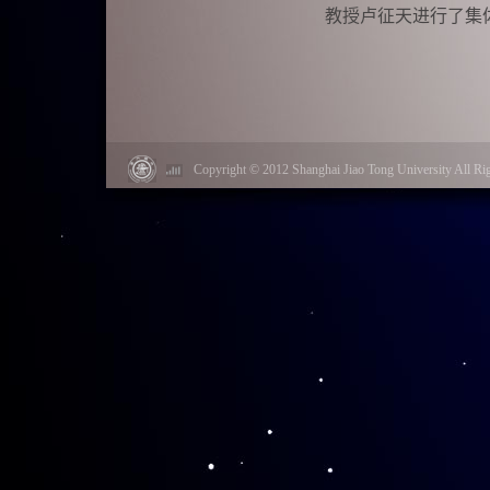
教授卢征天进行了集
各位学者深情回忆
技术中心邀请海外年
Copyright © 2012 Shanghai Jiao Tong University Al
到重要而积极的作用
请回国讲学，这种鼓
是如何选择研究方向
为自己作为少年班的
设项目的惠益。在访谈
上美好祝福。
5
月15日下午，
研究部主任汪喆进行
就加强学术研究、联
了中国科学技术大学