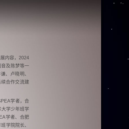
内容，2024
刘音及陈梦等一
牛谦、卢晓明、
后续合作交流建
PEA学者，合
术大学少年班学
PEA学者、合肥
年班学院院长、